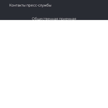
Контакты пресс-службы
Общественная приемная
8 (3532) 44-45-85
г. Оренбург, улица Цвиллинга, 1 / проспект
Парковый, 2
© 2005-2026, Партия «Единая Россия». Все права защищены.
При полном или частичном использовании материалов
ссылка на ресурс обязательна.
Пользовательское соглашение
Политика конфиденциальности