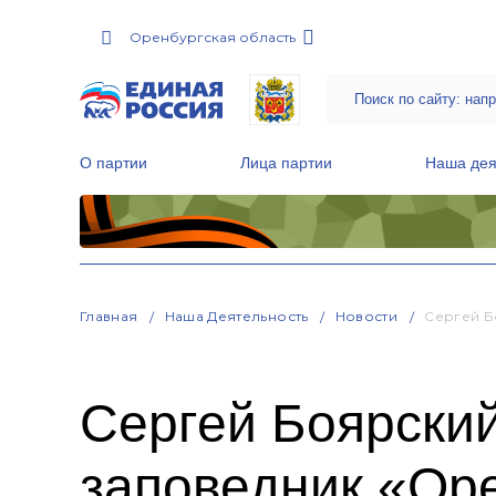
Оренбургская область
О партии
Лица партии
Наша дея
Местные общественные приемные Партии
Руководитель Региональной обще
Народная программа «Единой России»
Главная
Наша Деятельность
Новости
Сергей Б
Сергей Боярский
заповедник «Ор