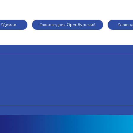
#Димов
#заповедник Оренбургский
#лоша