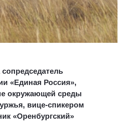
а сопредседатель
ии «Единая Россия»,
ане окружающей среды
уржья, вице-спикером
ник «Оренбургский»