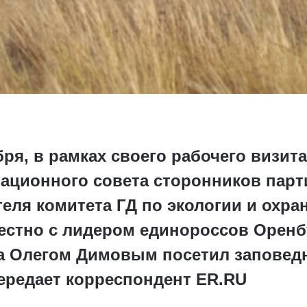
бря, в рамках своего рабочего визит
ационного совета сторонников парт
теля комитета ГД по экологии и охр
естно с лидером единороссов Оренб
а Олегом Димовым посетил заповед
передает корреспондент ER.RU