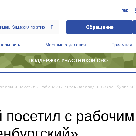
Обращение
тельность
Местные отделения
Приемная
ПОДДЕРЖКА УЧАСТНИКОВ СВО
ственной приемной Председателя Партии
Президиум регионального политического совета
оярский Посетил С Рабочим Визитом Заповедник «Оренбургский
 посетил с рабочим
енбургский»