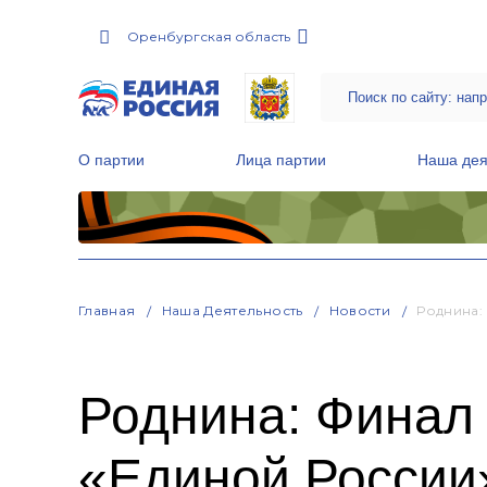
Оренбургская область
О партии
Лица партии
Наша дея
Местные общественные приемные Партии
Руководитель Региональной обще
Народная программа «Единой России»
Главная
Наша Деятельность
Новости
Роднина:
Роднина: Финал
«Единой России»