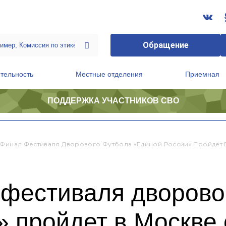
Обращение
тельность
Местные отделения
Приемная
ПОДДЕРЖКА УЧАСТНИКОВ СВО
ственной приемной Председателя Партии
Президиум регионального политического совета
 Финал Фестиваля Дворового Футбола «Единой России» Пройдет 
 фестиваля дворово
 пройдет в Москве 