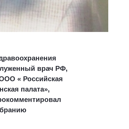
здравоохранения
служенный врач РФ,
 ООО « Российская
ская палата»,
прокомментировал
обранию