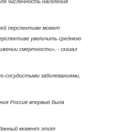
оля численность населения
шей перспективе может
 перспективе увеличить среднюю
ижении смертности», - сказал
но-сосудистыми заболеваниями,
ния Россия впервые была
а данный момент этот