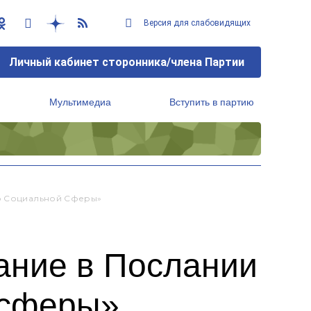
Версия для слабовидящих
Личный кабинет сторонника/члена Партии
Мультимедиа
Вступить в партию
Региональный исполнительный комитет
ию Социальной Сферы»
ание в Послании
 сферы»