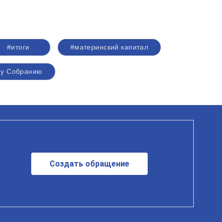
#итоги
#материнский капитал
му Собранию
Создать обращение