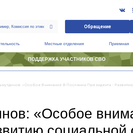
Обращение
тельность
Местные отделения
Приемная
ПОДДЕРЖКА УЧАСТНИКОВ СВО
ственной приемной Председателя Партии
Президиум регионального политического совета
льмутдинов: «Особое Внимание В Послании Президента - Развит
инов: «Особое вним
азвитию социальной