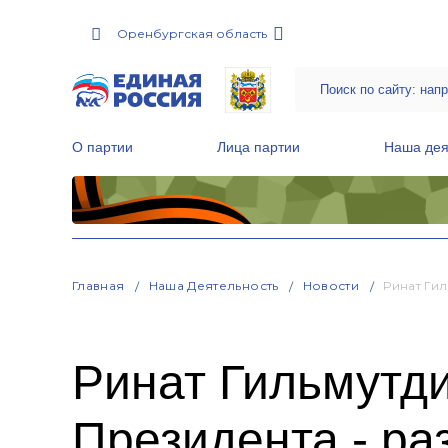
Оренбургская область
О партии
Лица партии
Наша дея
Местные общественные приемные Партии
Руководитель Региональной обще
Народная программа «Единой России»
Главная
Наша Деятельность
Новости
Ринат Ги
Ринат Гильмутд
Президента - р