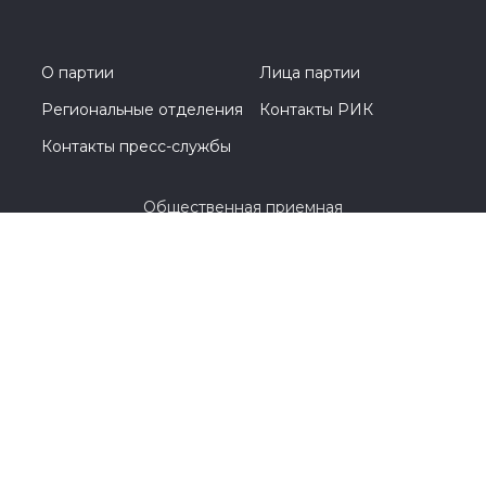
О партии
Лица партии
Региональные отделения
Контакты РИК
Контакты пресс-службы
Общественная приемная
8 (3532) 44-45-85
г. Оренбург, улица Цвиллинга, 1 / проспект
Парковый, 2