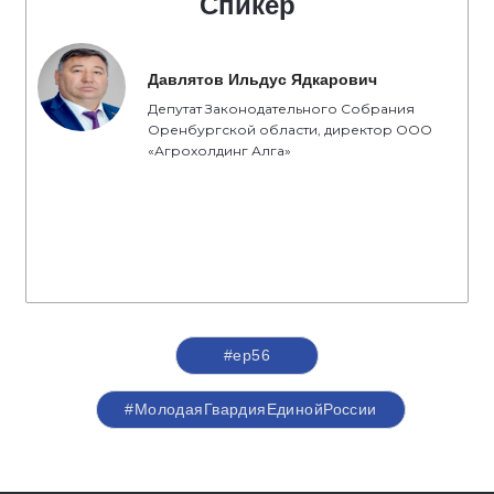
Спикер
Давлятов Ильдус Ядкарович
Депутат Законодательного Собрания
Оренбургской области, директор ООО
«Агрохолдинг Алга»
#ер56
#МолодаяГвардияЕдинойРоссии