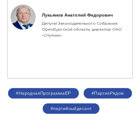
Лукьянов Анатолий Федорович
Депутат Законодательного Собрания
Оренбургской области, директор ОАО
«Спутник»
#НароднаяПрограммаЕР
#ПартияРядом
#партийныйдесант