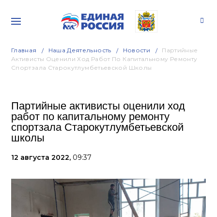
Главная
Наша Деятельность
Новости
Партийные
Активисты Оценили Ход Работ По Капитальному Ремонту
Спортзала Старокутлумбетьевской Школы
Партийные активисты оценили ход
работ по капитальному ремонту
спортзала Старокутлумбетьевской
школы
12 августа 2022,
09:37