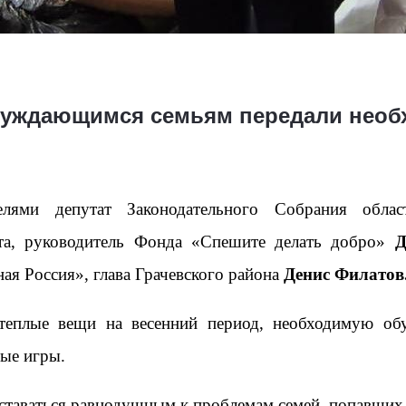
 нуждающимся семьям передали нео
елями депутат Законодательного Собрания обл
ета, руководитель Фонда «Спешите делать добро»
Д
ая Россия», глава Грачевского района
Денис Филатов
еплые вещи на весенний период, необходимую обув
ые игры.
ставаться равнодушным к проблемам семей, попавших