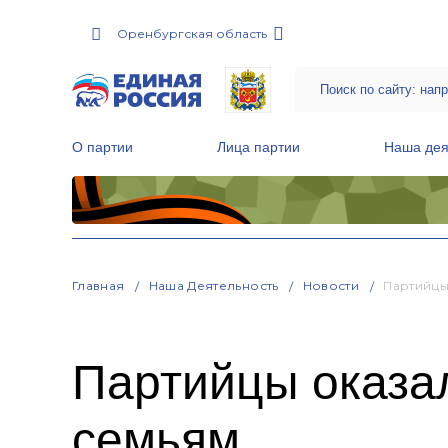
Оренбургская область
О партии
Лица партии
Наша дея
Местные общественные приемные Партии
Руководитель Региональной обще
Народная программа «Единой России»
Главная
Наша Деятельность
Новости
Партийц
Партийцы оказа
семьям