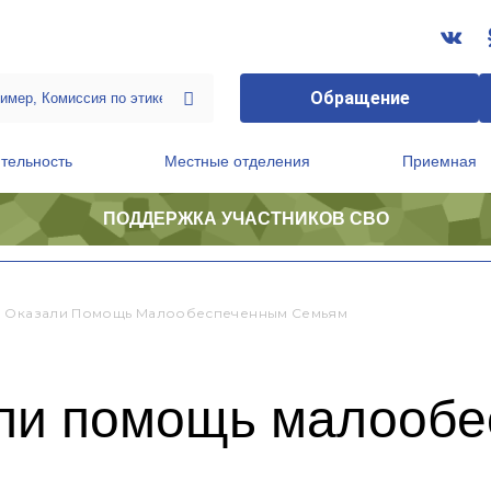
Обращение
тельность
Местные отделения
Приемная
ПОДДЕРЖКА УЧАСТНИКОВ СВО
ственной приемной Председателя Партии
Президиум регионального политического совета
ы Оказали Помощь Малообеспеченным Семьям
ли помощь малооб