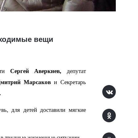
бходимые вещи
асти
Сергей Аверкиев,
депутат
митрий Марсаков
и Секретарь
.
ь, для детей доставили мягкие
 в трудные жизненные ситуации, –