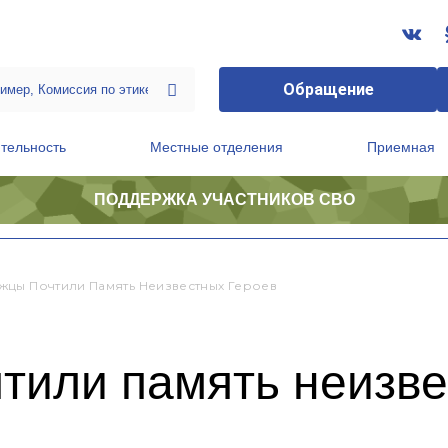
Обращение
тельность
Местные отделения
Приемная
ПОДДЕРЖКА УЧАСТНИКОВ СВО
ственной приемной Председателя Партии
Президиум регионального политического совета
цы Почтили Память Неизвестных Героев
тили память неизве