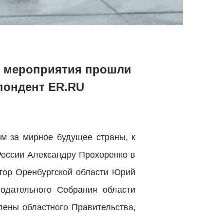
ые мероприятия прошли
пондент ER.RU
м за мирное будущее страны, к
России Александру Прохоренко в
тор Оренбургской области Юрий
нодательного Собрания области
лены областного Правительства,