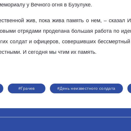
емориалу у Вечного огня в Бузулуке.
ственной жив, пока жива память о нем, – сказал И
ковыми отрядами проделана большая работа по иде
огих солдат и офицеров, совершивших бессмертный 
естными. И сегодня мы чтим их память.
#Грачев
#День неизвестного солдата