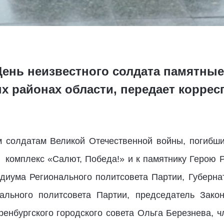
в День неизвестного солдата памятн
х районах области, передает коррес
м солдатам Великой Отечественной войны, погибши
комплекс «Салют, Победа!» и к памятнику Герою 
иума Регионального политсовета Партии, Губерна
ального политсовета Партии, председатель Зако
ренбургского городского совета Ольга Березнева, ч