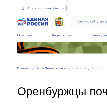
Оренбургская область
О партии
Лица партии
Наша дея
Местные общественные приемные Партии
Руководитель Региональной обще
Народная программа «Единой России»
Главная
Наша Деятельность
Новости
Оренбурж
Оренбуржцы поч