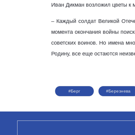
Иван Дикман возложил цветы к м
– Каждый солдат Великой Отече
момента окончания войны поис
советских воинов. Но имена мн
Родину, все еще остаются неизв
#Берг
#Березнева