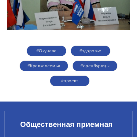
#Окунева
#здоровье
#Крепкаясемья
#оренбуржцы
#проект
Общественная приемная