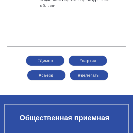
области
#Димов
#партия
#съезд
#делегаты
Общественная приемная