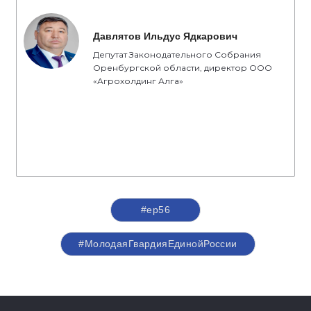
Давлятов Ильдус Ядкарович
Депутат Законодательного Собрания
Оренбургской области, директор ООО
«Агрохолдинг Алга»
#ер56
#МолодаяГвардияЕдинойРоссии