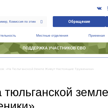
Обращение
тельность
Местные отделения
Приемная
ПОДДЕРЖКА УЧАСТНИКОВ СВО
ственной приемной Председателя Партии
Президиум регионального политического совета
ов: «На Тюльганской Земле Живут Настоящие Труженики»
 тюльганской земле
еники»