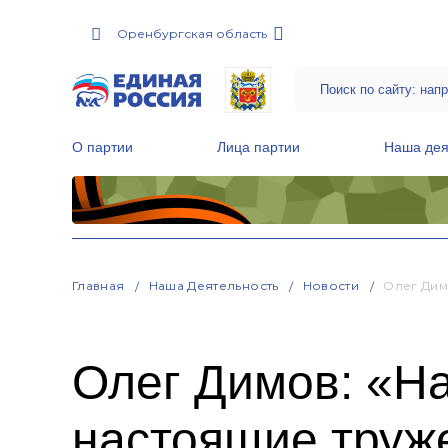
Оренбургская область
О партии
Лица партии
Наша дея
Местные общественные приемные Партии
Руководитель Региональной обще
Народная программа «Единой России»
Главная
Наша Деятельность
Новости
Олег Дим
Олег Димов: «На
настоящие труж