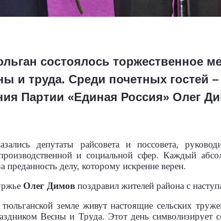
Тюльган состоялось торжественное м
ы и труда. Среди почетных гостей –
ния Партии «Единая Россия» Олег Д
зались депутаты райсовета и поссовета, руководи
 производственной и социальной сфер. Каждый абс
а преданность делу, которому искренне верен.
уржье
Олег Димов
поздравил жителей района с насту
а тюльганской земле живут настоящие сельских труже
раздником Весны и Труда. Этот день символизирует с