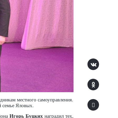
удникам местного самоуправления.
й семье Яловых.
айона
Игорь Буцких
наградил тех,