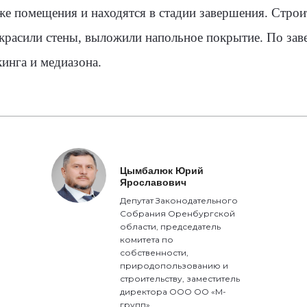
же помещения и находятся в стадии завершения. Стро
красили стены, выложили напольное покрытие. По зав
инга и медиазона.
Цымбалюк Юрий
Ярославович
Депутат Законодательного
Собрания Оренбургской
области, председатель
комитета по
собственности,
природопользованию и
строительству, заместитель
директора ООО ОО «М-
групп»