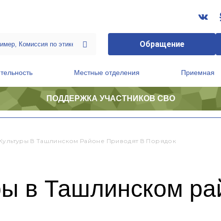
Обращение
тельность
Местные отделения
Приемная
ПОДДЕРЖКА УЧАСТНИКОВ СВО
ственной приемной Председателя Партии
Президиум регионального политического совета
Культуры В Ташлинском Районе Приводят В Порядок
ры в Ташлинском ра