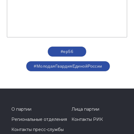
#ер56
#МолодаяГвардияЕдинойРоссии
О партии
Лица партии
Региональные отделения
Контакты РИК
Контакты пресс-службы