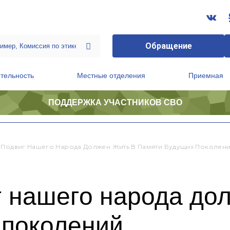
Обращение
тельность
Местные отделения
Приемная
ПОДДЕРЖКА УЧАСТНИКОВ СВО
ственной приемной Председателя Партии
Президиум регионального политического совета
 Подвиг Нашего Народа Должен Жить В Памяти Будущих Поколен
 нашего народа дол
 поколений