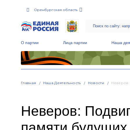
Оренбургская область
О партии
Лица партии
Наша дея
Местные общественные приемные Партии
Руководитель Региональной обще
Народная программа «Единой России»
Главная
Наша Деятельность
Новости
Неверов:
Неверов: Подвиг
памяти будущих