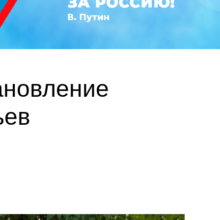
ановление
ьев