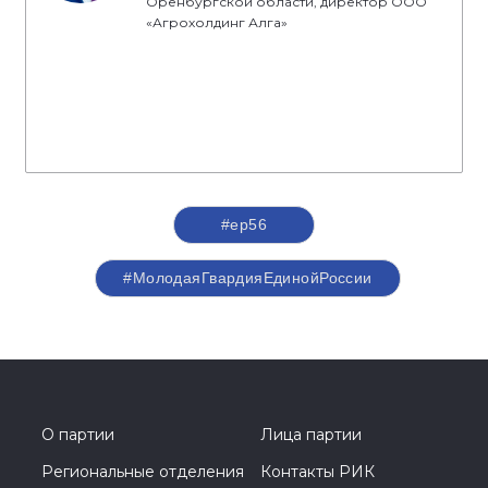
Оренбургской области, директор ООО
«Агрохолдинг Алга»
#ер56
#МолодаяГвардияЕдинойРоссии
О партии
Лица партии
Региональные отделения
Контакты РИК