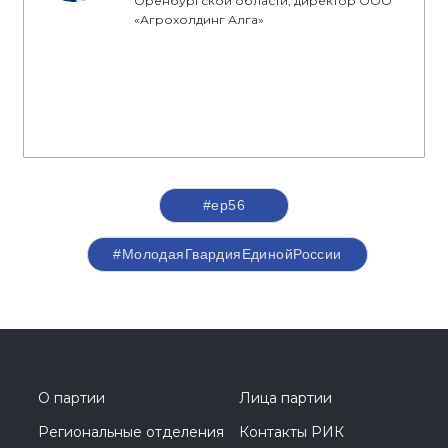
Оренбургской области, директор ООО
«Агрохолдинг Алга»
#ер56
#МолодаяГвардияЕдинойРоссии
О партии
Лица партии
Региональные отделения
Контакты РИК