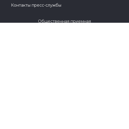
Контакты пресс-службы
Общественная приемная
8 (3532) 44-45-85
г. Оренбург, улица Цвиллинга, 1 / проспект
Парковый, 2
© 2005-2026, Партия «Единая Россия». Все права защищены.
При полном или частичном использовании материалов
ссылка на ресурс обязательна.
Пользовательское соглашение
Политика конфиденциальности