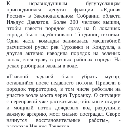
К неравнодушным бугурусланцам
присоединился депутат фракции «Единая
Россия» в Законодательном Собрании области
Ильдус Давлятов. Более 200 человек вышли,
чтобы навести порядок сразу на 8 локациях
города, было задействовано 15 единиц техники.
Одна часть команды занималась масштабной
расчисткой русел рек Турханки и Кондузла, а
другая активно наводила порядок на зеленых
зонах, кося траву в разных районах города. На
реках разбирали завалы в воде.
«Главной задачей было убрать мусор,
оставшийся после недавнего потопа. Привели в
порядок территорию, в том числе работали на
участке возле моста через Турханку. О ситуации
с переправой уже рассказывал, обильные осадки
и мощный поток дождевых вод разрушили
важную артерию, мост сильно пострадал. Скоро
начнутся восстановительные работы», -
рассказал Ильдус Давлятов.