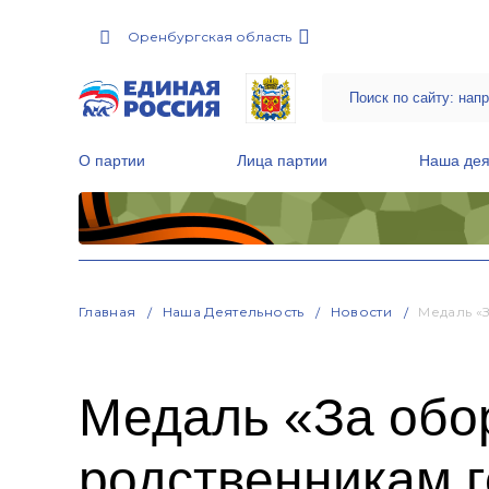
Оренбургская область
О партии
Лица партии
Наша дея
Местные общественные приемные Партии
Руководитель Региональной обще
Народная программа «Единой России»
Главная
Наша Деятельность
Новости
Медаль «
Медаль «За обо
родственникам 