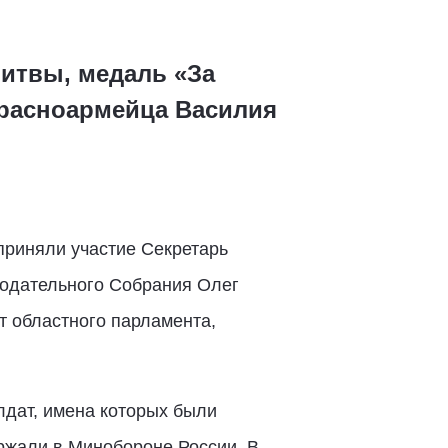
итвы, медаль «За
красноармейца Василия
приняли участие Секретарь
нодательного Собрания Олег
т областного парламента,
дат, имена которых были
ржали в Минобороне России. В