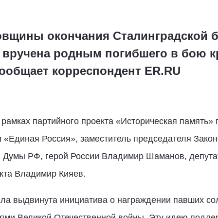
довщины окончания Сталинградской б
 вручена родным погибшего в бою 
сообщает корреспондент ER.RU
рамках партийного проекта «Историческая память» 
и «Единая Россия», заместитель председателя Зако
й Думы РФ, герой России Владимир Шаманов, депута
кта Владимир Кияев.
ла выдвинута инициатива о награждении павших сол
ями Великой Отечественной войны. Эту идею подде