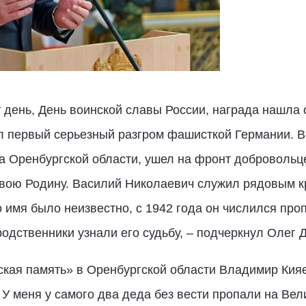
т день, День воинской славы России, награда нашла 
ыл первый серьезный разгром фашисткой Германии. В
а Оренбургской области, ушел на фронт добровольце
свою Родину. Василий Николаевич служил рядовым к
 имя было неизвестно, с 1942 года он числился про
одственники узнали его судьбу, – подчеркнул Олег 
кая память» в Оренбургской области Владимир Кияе
 У меня у самого два деда без вести пропали на Вел