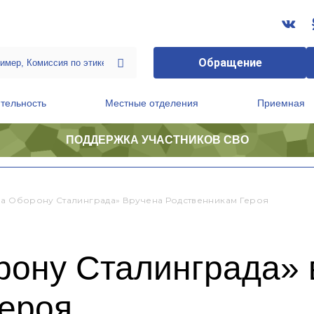
Обращение
тельность
Местные отделения
Приемная
ПОДДЕРЖКА УЧАСТНИКОВ СВО
ственной приемной Председателя Партии
Президиум регионального политического совета
За Оборону Сталинграда» Вручена Родственникам Героя
рону Сталинграда» 
героя