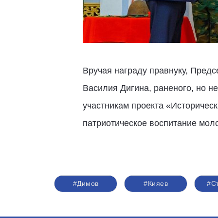
Вручая награду правнуку, Пред
Василия Дигина, раненого, но н
участникам проекта «Историческ
патриотическое воспитание мол
#Димов
#Кияев
#С