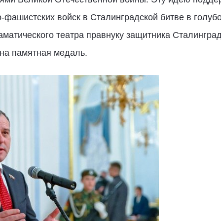
о-фашистских войск в Сталинградской битве в голуб
аматического театра правнуку защитника Сталингра
на памятная медаль.