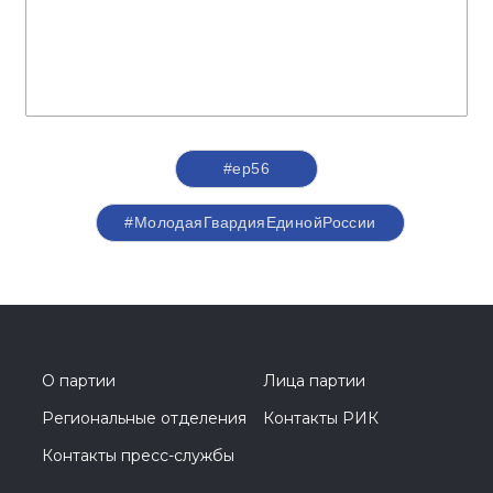
#ер56
#МолодаяГвардияЕдинойРоссии
О партии
Лица партии
Региональные отделения
Контакты РИК
Контакты пресс-службы