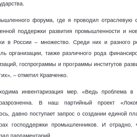
ударства.
мышленного форума, где я проводил отраслевую 
венной поддержки развития промышленности и но
ки в России – множество. Среди них и разного р
ль организации, также различного рода финансиро
изаций, госпрограммы и программы институтов разви
х», – отметил Кравченко.
обходима инвентаризация мер. «Ведь проблема в
разрозненна. В наш партийный проект «Локо
сь, давно поступает запрос о создании единой пл
ах господдержки промышленников. И отрадно, ч
азал парламентарий.