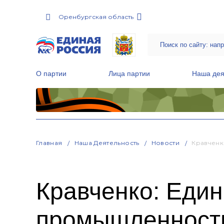
Оренбургская область
О партии
Лица партии
Наша дея
Местные общественные приемные Партии
Руководитель Региональной обще
Народная программа «Единой России»
Главная
Наша Деятельность
Новости
Кравченк
Кравченко: Един
промышленности