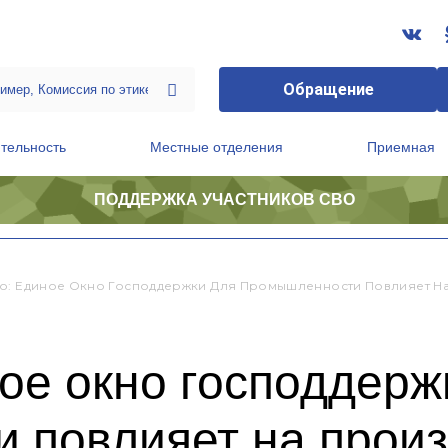
Обращение
тельность
Местные отделения
Приемная
ПОДДЕРЖКА УЧАСТНИКОВ СВО
ственной приемной Председателя Партии
Президиум регионального политического совета
о: Единое Окно Господдержки Для Промышленности Повлияет На
ое окно господдерж
 повлияет на произ