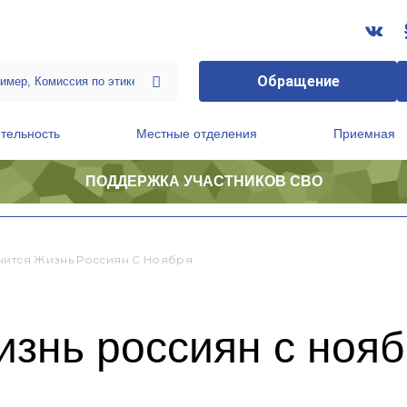
Обращение
тельность
Местные отделения
Приемная
ПОДДЕРЖКА УЧАСТНИКОВ СВО
ственной приемной Председателя Партии
Президиум регионального политического совета
нится Жизнь Россиян С Ноября
изнь россиян с ноя