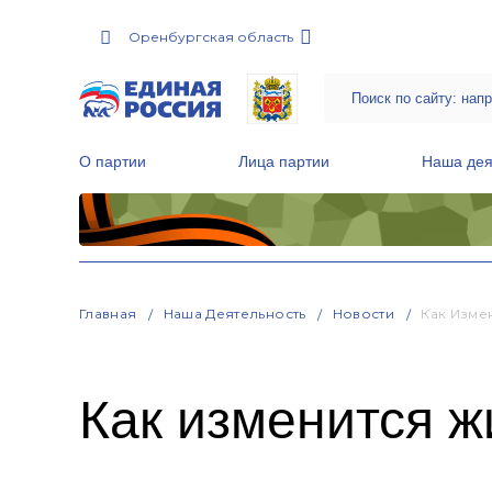
Оренбургская область
О партии
Лица партии
Наша дея
Местные общественные приемные Партии
Руководитель Региональной обще
Народная программа «Единой России»
Главная
Наша Деятельность
Новости
Как Изме
Как изменится ж