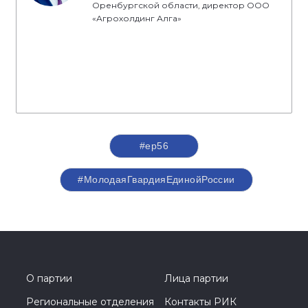
Оренбургской области, директор ООО
«Агрохолдинг Алга»
#ер56
#МолодаяГвардияЕдинойРоссии
О партии
Лица партии
Региональные отделения
Контакты РИК