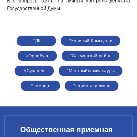
Все вопросы взяты на личный контроль депутата
Государственной Думы.
#ДК
#Красный Коммунар
#Орнебург
#Сакмарский район
#Сухарев
#Местныйдомкультуры
#помощь
#приемы граждан
Общественная приемная