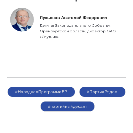
Лукьянов Анатолий Федорович
Депутат Законодательного Собрания
Оренбургской области, директор ОАО
«Спутник»
#НароднаяПрограммаЕР
#ПартияРядом
#партийныйдесант