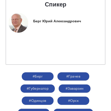
Спикер
Берг Юрий Александрович
#Берг
#Грачев
#Губернатор
#Заварзин
#Одинцов
#Орск