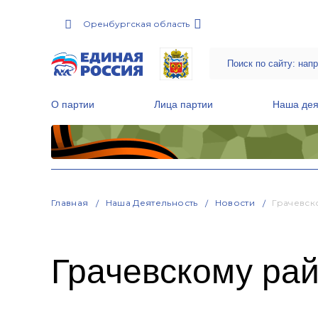
Оренбургская область
О партии
Лица партии
Наша дея
Местные общественные приемные Партии
Руководитель Региональной обще
Народная программа «Единой России»
Главная
Наша Деятельность
Новости
Грачевско
Грачевскому рай