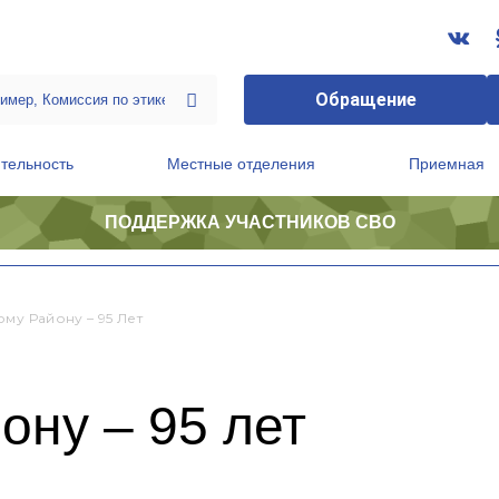
Обращение
тельность
Местные отделения
Приемная
ПОДДЕРЖКА УЧАСТНИКОВ СВО
ственной приемной Председателя Партии
Президиум регионального политического совета
му Району – 95 Лет
ону – 95 лет