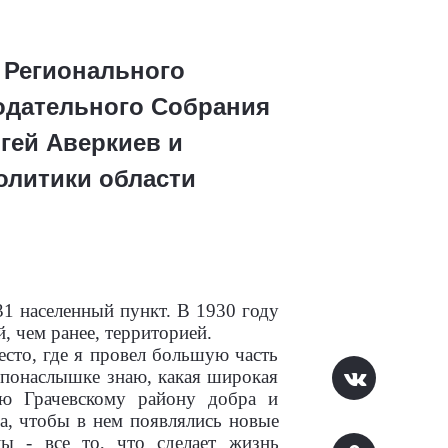
 Регионального
нодательного Собрания
ргей Аверкиев и
олитики области
131 населенный пункт. В 1930 году
, чем ранее, территорией.
есто, где я провел большую часть
е понаслышке знаю, какая широкая
ю Грачевскому району добра и
а, чтобы в нем появлялись новые
лы - все то, что сделает жизнь