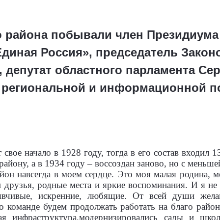
о района побывали член Президиума
Единая Россия», председатель Зако
, депутат областного парламента Се
 региональной и информационной п
 свое начало в 1928 году, тогда в его состав входил 
айону, а в 1934 году – воссоздан заново, но с меньшей
йон навсегда в моем сердце. Это моя малая родина, м
и друзья, родные места и яркие воспоминания. И я н
вчивые, искренние, любящие. От всей души жела
о команде будем продолжать работать на благо район
ая инфраструктура,модернизировались сады и шко