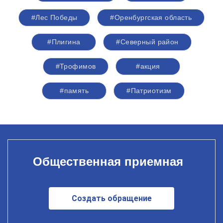
#Лес Победы
#Оренбургская область
#Плигина
#Северный район
#Трофимов
#акция
#память
#Патриотизм
Общественная приемная
Создать обращение