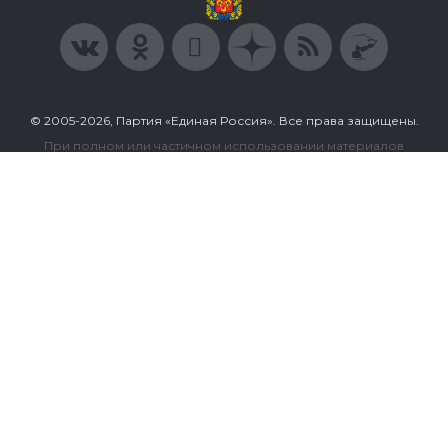
© 2005-2026, Партия «Единая Россия». Все права защищены.
При полном или частичном использовании материалов
ссылка на ресурс обязательна.
Пользовательское соглашение
Политика конфиденциальности
Политика в отношении обработки персональных данных
Согласие на обработку персональных данных
Сделано в Extyl