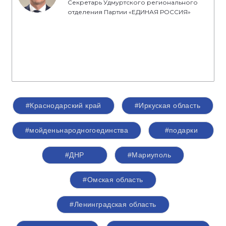
Секретарь Удмуртского регионального
отделения Партии «ЕДИНАЯ РОССИЯ»
#Краснодарский край
#Иркуская область
#мойденьнародногоединства
#подарки
#ДНР
#Мариуполь
#Омская область
#Ленинградская область