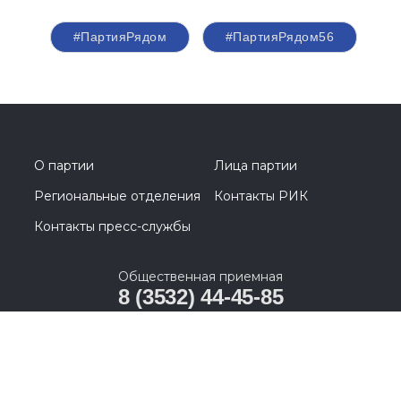
Спикер
Шмарин Василий Николаевич
Секретарь местного отделения Партии
«ЕДИНАЯ РОССИЯ» Оренбургского
района, глава МО Оренбургский район
#ПартияРядом
#ПартияРядом56