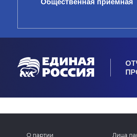
Общественная приемная
ОТ
ПР
О партии
Лица па