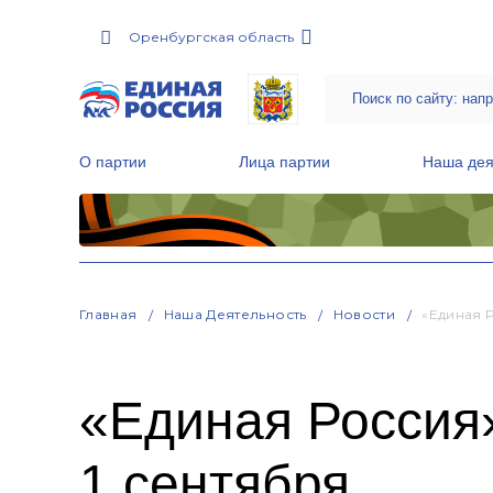
Оренбургская область
О партии
Лица партии
Наша дея
Местные общественные приемные Партии
Руководитель Региональной обще
Народная программа «Единой России»
Главная
Наша Деятельность
Новости
«Единая 
«Единая Россия
1 сентября