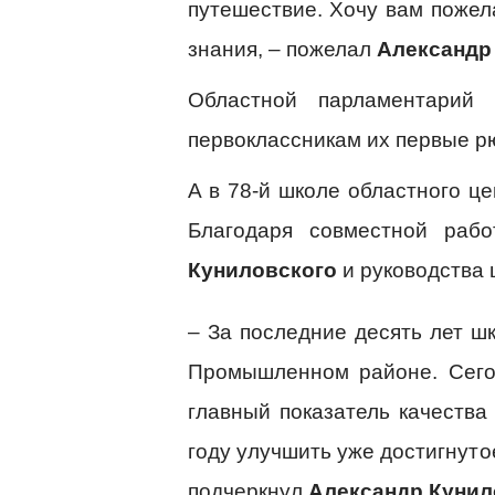
путешествие. Хочу вам пожел
знания, – пожелал
Александр
Областной парламентарий
первоклассникам их первые рю
А в 78-й школе областного ц
Благодаря совместной раб
Куниловского
и руководства 
– За последние десять лет ш
Промышленном районе. Сегод
главный показатель качества
году улучшить уже достигнуто
подчеркнул
Александр Кунил