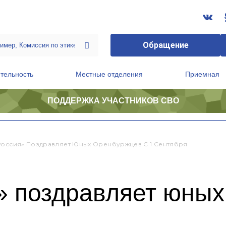
Обращение
тельность
Местные отделения
Приемная
ПОДДЕРЖКА УЧАСТНИКОВ СВО
ственной приемной Председателя Партии
Президиум регионального политического совета
Россия» Поздравляет Юных Оренбуржцев С 1 Сентября
» поздравляет юных