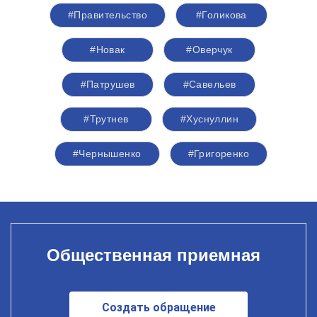
#Правительство
#Голикова
#Новак
#Оверчук
#Патрушев
#Савельев
#Трутнев
#Хуснуллин
#Чернышенко
#Григоренко
Общественная приемная
Создать обращение