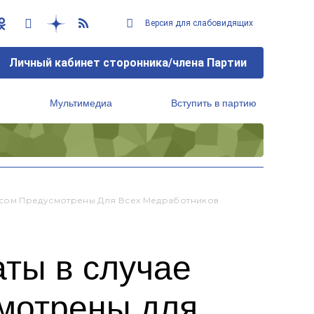
Версия для слабовидящих
Личный кабинет сторонника/члена Партии
Мультимедиа
Вступить в партию
Региональный исполнительный комитет
усом Предусмотрены Для Всех Медработников
ты в случае
мотрены для