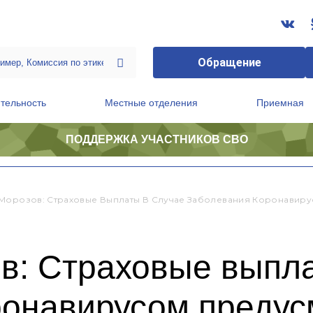
Обращение
тельность
Местные отделения
Приемная
ПОДДЕРЖКА УЧАСТНИКОВ СВО
ственной приемной Председателя Партии
Президиум регионального политического совета
Морозов: Страховые Выплаты В Случае Заболевания Коронавир
в: Страховые выпла
ронавирусом предус