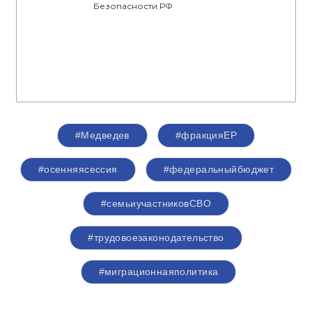
Безопасности РФ
#Медведев
#фракцияЕР
#осенняясессия
#федеральныйбюджет
#семьиучастниковСВО
#трудовоезаконодательство
#миграционнаяполитика