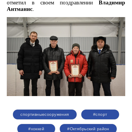
отметил в своем поздравлении
Владимир
Антманис
.
спортивныесооружения
#спорт
#хоккей
#Октябрьский район