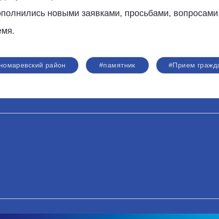
ополнились новыми заявками, просьбами, вопросами,
емя.
номаревский район
#памятник
#Прием гражд