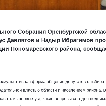
ьного Собрания Оренбургской облас
ус Давлятов и Надыр Ибрагимов пр
ции Пономаревского района, сообща
 результативная форма общения депутатов с избира
ательной властью области и населением района. Во
навать из первых уст, какие вопросы сегодня подни