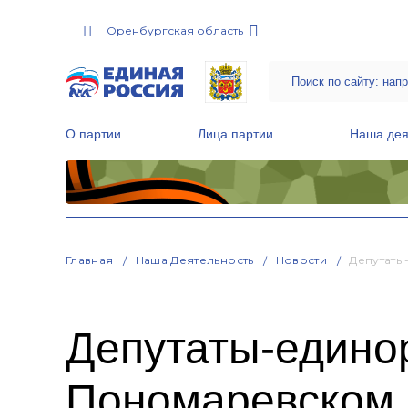
Оренбургская область
О партии
Лица партии
Наша дея
Местные общественные приемные Партии
Руководитель Региональной обще
Народная программа «Единой России»
Главная
Наша Деятельность
Новости
Депутаты
Депутаты-едино
Пономаревском 