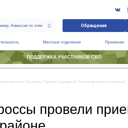
Обращение
тельность
Местные отделения
Приемная
ПОДДЕРЖКА УЧАСТНИКОВ СВО
ственной приемной Председателя Партии
Президиум регионального политического совета
-Единороссы Провели Прием Граждан В Пономаревском Районе
россы провели прие
районе