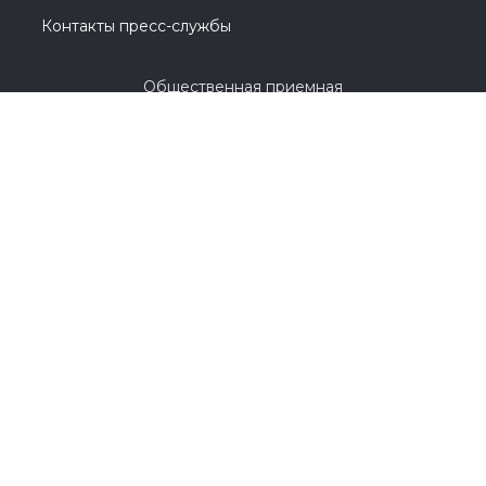
Контакты пресс-службы
Общественная приемная
8 (3532) 44-45-85
г. Оренбург, улица Цвиллинга, 1 / проспект
Парковый, 2
© 2005-2026, Партия «Единая Россия». Все права защищены.
При полном или частичном использовании материалов
ссылка на ресурс обязательна.
Пользовательское соглашение
Политика конфиденциальности