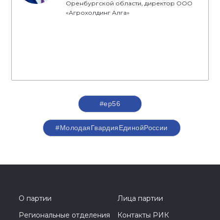
Оренбургской области, директор ООО
«Агрохолдинг Алга»
#ер56
#МолодаяГвардияЕдинойРоссии
О партии
Лица партии
Региональные отделения
Контакты РИК