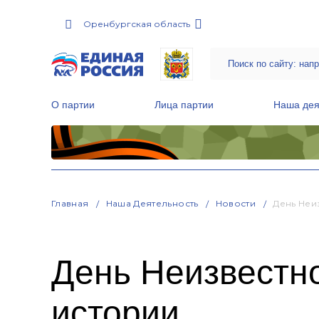
Оренбургская область
О партии
Лица партии
Наша дея
Местные общественные приемные Партии
Руководитель Региональной обще
Народная программа «Единой России»
Главная
Наша Деятельность
Новости
День Неи
День Неизвестно
истории