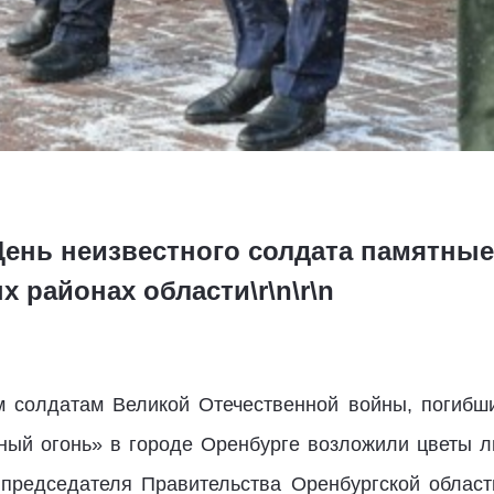
в День неизвестного солдата памятн
 районах области\r\n\r\n
м солдатам Великой Отечественной войны, погибш
ый огонь» в городе Оренбурге возложили цветы л
ь председателя Правительства Оренбургской облас