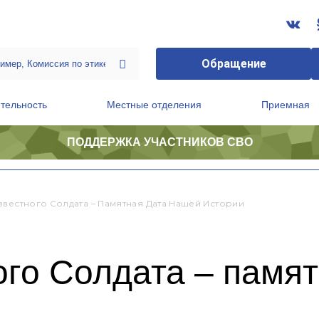
Обращение
тельность
Местные отделения
Приемная
ПОДДЕРЖКА УЧАСТНИКОВ СВО
ственной приемной Председателя Партии
Президиум регионального политического совета
звестного Солдата – Памятная Дата Нашей Истории
го Солдата – памя