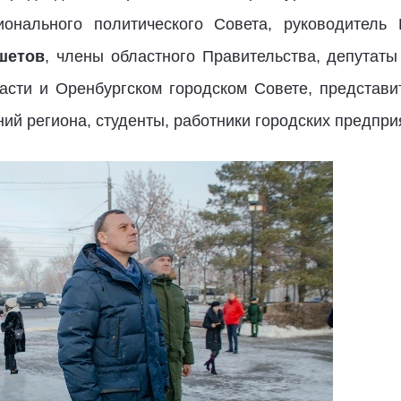
нального политического Совета, руководитель Р
шетов
, члены областного Правительства, депутат
асти и Оренбургском городском Совете, представ
й региона, студенты, работники городских предприя