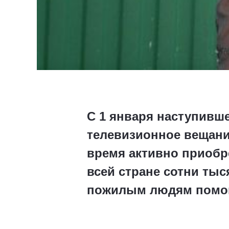
С 1 января наступивш
телевизионное вещание
время активно приобр
всей стране сотни ты
пожилым людям помощ