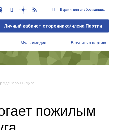
Версия для слабовидящих
Личный кабинет сторонника/члена Партии
Мультимедиа
Вступить в партию
Региональный исполнительный комитет
ородского Округа
огает пожилым
уга