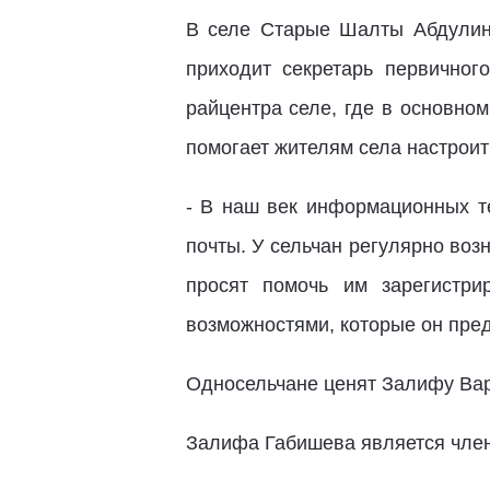
В селе Старые Шалты Абдулинс
приходит секретарь первичног
райцентра селе, где в основно
помогает жителям села настроит
- В наш век информационных те
почты. У сельчан регулярно воз
просят помочь им зарегистри
возможностями, которые он пред
Односельчане ценят Залифу Варз
Залифа Габишева является член