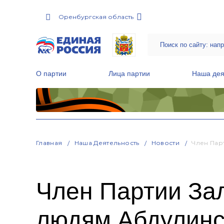
Оренбургская область
О партии
Лица партии
Наша дея
Местные общественные приемные Партии
Руководитель Региональной обще
Народная программа «Единой России»
Главная
Наша Деятельность
Новости
Член Пар
Член Партии За
людям Абдулинск