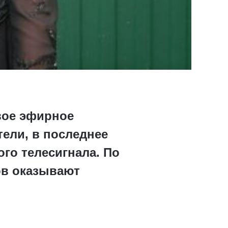
вое эфирное
тели, в последнее
го телесигнала. По
ов оказывают