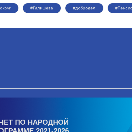
округ
#Галишева
#добродел
#Пенси
ЧЕТ ПО НАРОДНОЙ
ОГРАММЕ 2021-2026