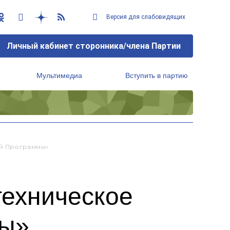
Версия для слабовидящих
Личный кабинет сторонника/члена Партии
Мультимедиа
Вступить в партию
Региональный исполнительный комитет
ой Программы»
техническое
мы»