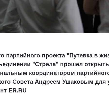
о партийного проекта "Путевка в жи
единении "Стрела" прошел открыты
нальным координатором партийного
кого Совета Андреем Ушаковым для 
нт ER.RU