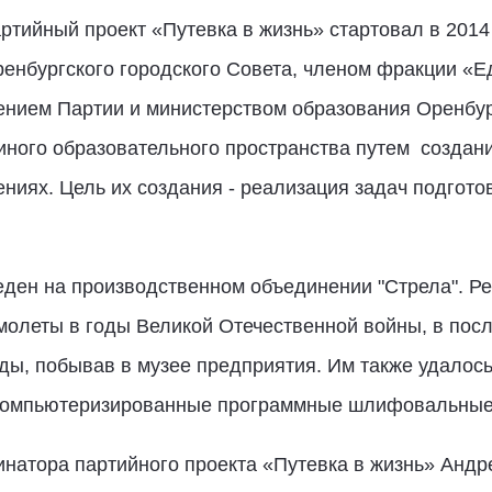
тийный проект «Путевка в жизнь» стартовал в 2014
енбургского городского Совета, членом фракции «
нием Партии и министерством образования Оренбург
ного образовательного пространства путем создан
иях. Цель их создания - реализация задач подгото
еден на производственном объединении "Стрела". Ре
молеты в годы Великой Отечественной войны, в посл
ы, побывав в музее предприятия. Им также удалось
компьютеризированные программные шлифовальные,
инатора партийного проекта «Путевка в жизнь» Анд