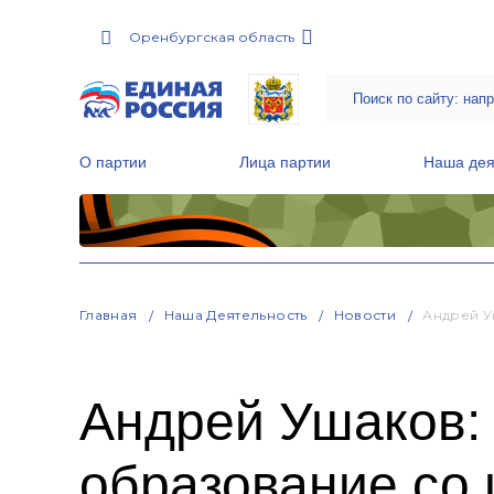
Оренбургская область
О партии
Лица партии
Наша дея
Местные общественные приемные Партии
Руководитель Региональной обще
Народная программа «Единой России»
Главная
Наша Деятельность
Новости
Андрей У
Андрей Ушаков:
образование со