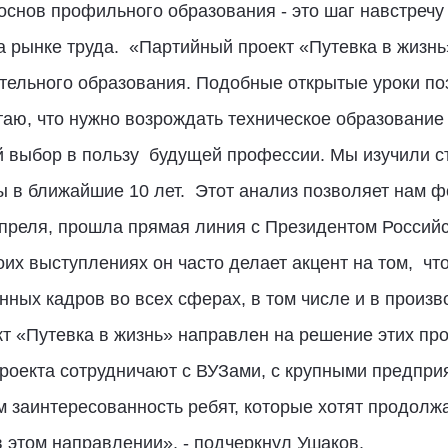
основ профильного образования - это шаг навстреч
 рынке труда. «Партийный проект «Путевка в жизнь
тельного образования. Подобные открытые уроки по
таю, что нужно возрождать техническое образование
й выбор в пользу будущей профессии. Мы изучили с
ы в ближайшие 10 лет. Этот анализ позволяет нам ф
апреля, прошла прямая линия с Президентом Росси
х выступлениях он часто делает акцент на том, чт
ных кадров во всех сферах, в том числе и в произв
кт «Путевка в жизнь» направлен на решение этих пр
роекта сотрудничают с ВУЗами, с крупными предпри
 заинтересованность ребят, которые хотят продолж
 этом направлении», - подчеркнул Ушаков.