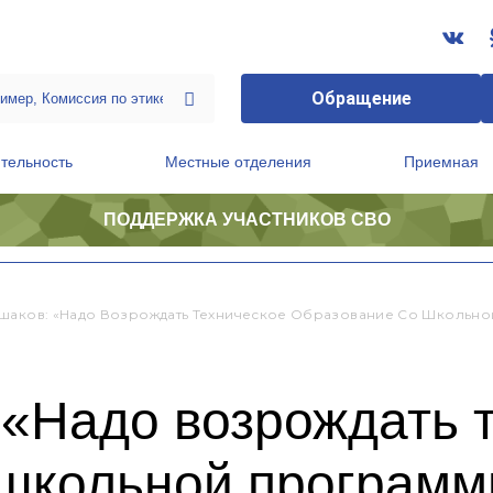
Обращение
тельность
Местные отделения
Приемная
ПОДДЕРЖКА УЧАСТНИКОВ СВО
ственной приемной Председателя Партии
Президиум регионального политического совета
шаков: «Надо Возрождать Техническое Образование Со Школьн
 «Надо возрождать 
 школьной програм