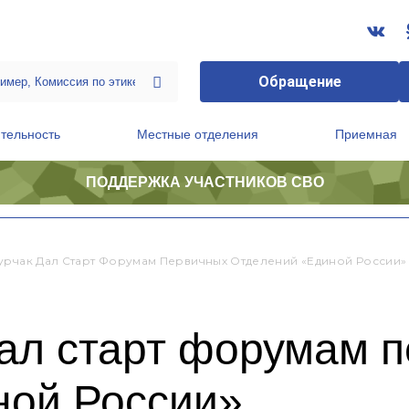
Обращение
тельность
Местные отделения
Приемная
ПОДДЕРЖКА УЧАСТНИКОВ СВО
ственной приемной Председателя Партии
Президиум регионального политического совета
урчак Дал Старт Форумам Первичных Отделений «Единой России»
дал старт форумам 
ной России»