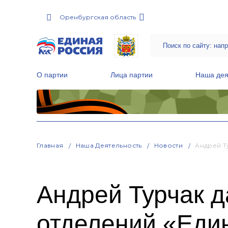
Оренбургская область
О партии
Лица партии
Наша дея
Местные общественные приемные Партии
Руководитель Региональной обще
Народная программа «Единой России»
Главная
Наша Деятельность
Новости
Андрей Т
Андрей Турчак 
отделений «Еди